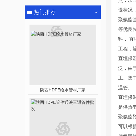
点，加
设状况
热门推荐
聚氨酯
等优良
料， 
工程，
直埋保
泛，由
工、集
温管。
陕西HDPE给水管材厂家
直埋保
是供热
聚氨酯
可以根