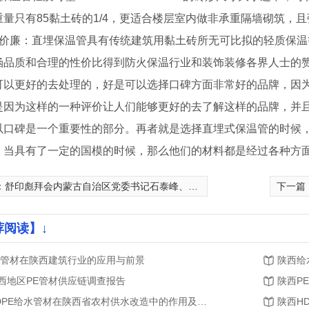
重量只有85黏土砖的1/4，更适合楼层室内做非承重隔墙砌筑，
美价廉：直埋保温管具有传统建筑用黏土砖所无可比拟的轻质保
涵品质和合理的性价比得到防火保温行业和装饰装修各界人士的
可以更好的去处理的，好是可以选择口碑方面非常好的品牌，因
是因为这样的一种评价让人们能够更好的去了解这样的品牌，并
以口碑是一个重要性的部分。再者就是选择直埋式保温管的时候
，当具有了一定的国模的时候，那么他们的材料都是经过各种方
：
舒印彪拜会内蒙古自治区党委书记石泰峰、主席布小林
下一篇
荐阅读】↓
E管材在陕西建筑行业的应用与前景
陕西给
西地区PE管材供应链调查报告
陕西P
HDPE给水管材在陕西省农村供水改造中的作用及效果评价