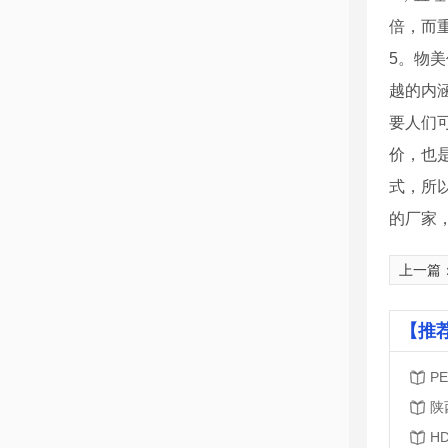
倍，而
5。物
越的内
要人们
价，也
式，所
的厂家
上一篇
【推
P
陕