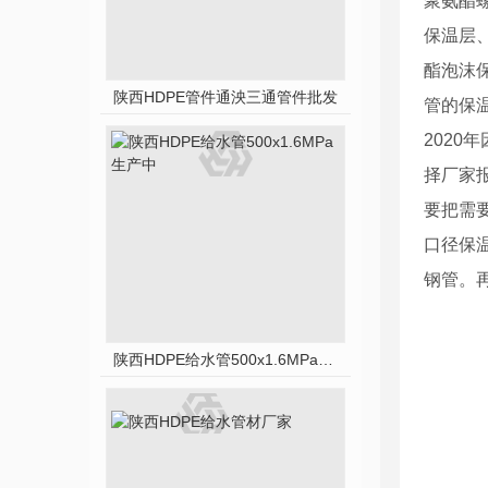
聚氨酯
保温层
酯泡沫
陕西HDPE管件通泱三通管件批发
管的保
202
择厂家
要把需
口径保温
钢管。
陕西HDPE给水管500x1.6MPa生产中