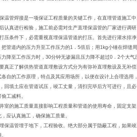
。
埋保温管焊接是一项保证工程质量的关键工作，在直埋管道施工中
场后认真进行检验，施工前必需对生产直埋保温管的厂家进行调
足打压条件下，必需重视直埋保温管道的打压。首先进行灌水排净
：把管道内的压力升至工作压力的1．5倍后；用1kg小锤在焊缝
压力降至工作压力时，30分钟无渗漏且压力降不超过0．2个大
定要真正了解供热管道直埋敷设方式分为有弥补直埋敷设及无补
式各自的工作原理，特点及其应用场所，以便在设计上合理选用
头，回填土应在管道试压，竣工丈量，清扫完毕后方可进行，且
可偷工减料。
种井室的施工质量直接影响工程质量和管道的使用寿命，固定支
此，应认真施工，确保施工质量。
直埋保温管埋于地下，工程验收。绝大部分属于隐蔽工程，如果
用。