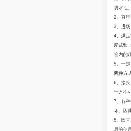
防水性
2、直
3、进
4、满
度试验
管内的
5、一
两种方
6、接
千万不
7、各
坏。因
8、因
后的使