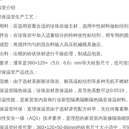
温管介绍
埋保温管生产工艺：
选用料：应选用容重合适的珍珠岩做主材，选用中性材料做粘结剂
匀拌合：在珍珠岩中加入适量组分的特种改性粘结剂，用专用的搅
制成型：将搅拌均匀的混合料输入高压机械模具施压。
模出料：出模的砖状块材进行干燥处理，制成品包装。
要求：通常是360×120×（5.0、6.6）mm等大砖形尺寸，
埋保温管产品优点：
火阻燃：由于选材系膨胀珍珠岩、耐高温粘结剂等多种无机不燃材
保温管隔热保温：珍珠岩材质保温砖，其导热系数可达0.0519，
保温性能，是家居室内装饰行业新型隔离隔断隔热隔音保温材料
埋保温管环保：直埋保温管由于选材讲究配方科学，无任何毒素
毒性安全一级（AQ1）技术要求，是理想的家居室内装修隔墙砌
保温管轻质可塑：360×120×50-66mm的砖形尺寸大小适中