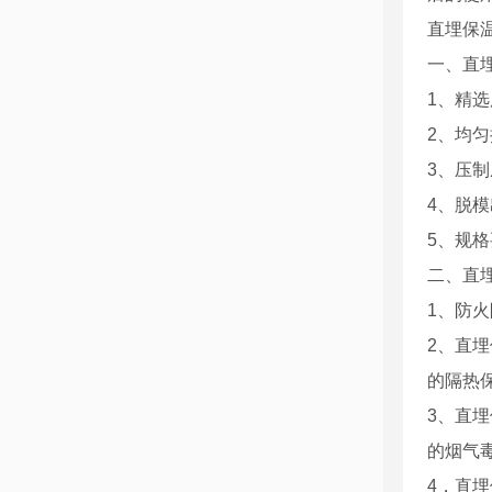
直埋保
一、直
1、精
2、均
3、压
4、脱
5、规格
二、直
1、防
2、直埋
的隔热
3、直
的烟气
4，直埋