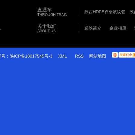
直通车
陕西HDPE双壁波纹管
陕
THROUGH TRAIN
陕西PE管
关于我们
讯
通泱简介
企业相册
ABOUT US
案号：
陕ICP备18017545号-3
XML
RSS
网站地图