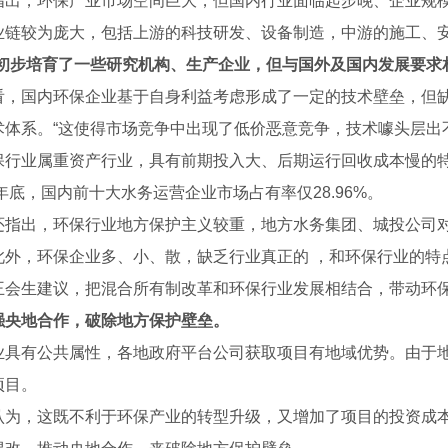
指出，环保产业市场空间巨大，但国内行业面临起步晚、企业规
业链较为庞大，包括上游的科技研发、设备制造，中游的施工、
初步培育了一些研究机构、生产企业，但与国外及国内发展要求
看，国内环保企业基于自身利益考虑形成了一定的技术壁垒，但缺
术体系。“这使得市场竞争中出现了低价恶意竞争，技术噱头层出
保行业属重资产行业，具有前期投入大、后期运行回收成本慢的
8年底，国内前十大水务运营企业市场占有率仅28.96%。
还指出，环保行业地方保护主义较重，地方水务集团、城投公司
此外，环保企业多、小、散，缺乏行业真正的 ，和环保行业的特
通泱三通管件批发
陕西HDPE给水管500x1.6MPa生产中
陕西HDP
王会生建议，把混合所有制改革和环保行业发展相结合，带动环
强央地合作，破除地方保护壁垒。
业具有公共属性，各地政府平台公司获取项目有地域优势。由于地
项目。
认为，这既不利于环保产业的转型升级，又增加了项目的投资成