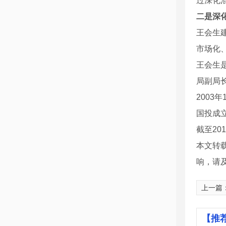
过深化
二是深
王会生
市场化
王会生
局副局
2003
国投成
截至20
本文转
响，请
上一篇
【推