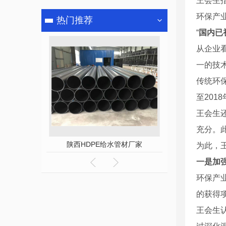
王会生
环保产
热门推荐
“
国内已
从企业
一的技
传统环
至201
王会生
充分。
陕西HDPE给水管材厂家
陕西HDPE管件
为此，
一是加
环保产
的获得
王会生