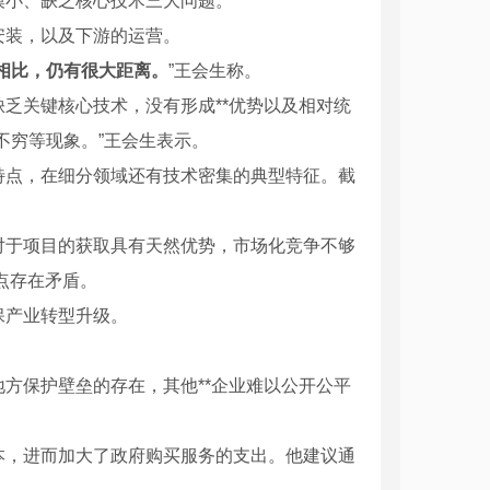
模小、缺乏核心技术三大问题。
安装，以及下游的运营。
相比，仍有很大距离。
”王会生称。
乏关键核心技术，没有形成**优势以及相对统
不穷等现象。”王会生表示。
特点，在细分领域还有技术密集的典型特征。截
对于项目的获取具有天然优势，市场化竞争不够
点存在矛盾。
E给水管材厂家
陕西HDPE给水管材250x0.8Mpa
保产业转型升级。
方保护壁垒的存在，其他**企业难以公开公平
本，进而加大了政府购买服务的支出。他建议通