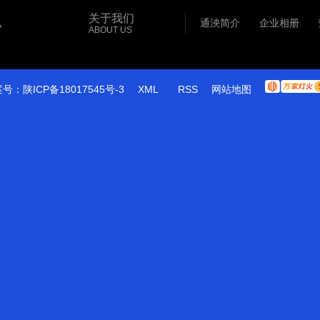
陕西PE管
关于我们
讯
通泱简介
企业相册
ABOUT US
案号：
陕ICP备18017545号-3
XML
RSS
网站地图