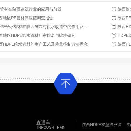
E管材在陕西建筑行业的应用与前景
陕西给
西地区PE管材供应链调查报告
陕西P
HDPE给水管材在陕西省农村供水改造中的作用及效果评价
西地区HDPE给水管材厂家排名与比较研究
HDP
西HDPE给水管材的生产工艺及质量控制方法探究
陕西H
直通车
陕西HDPE双壁波纹管
陕
THROUGH TRAIN